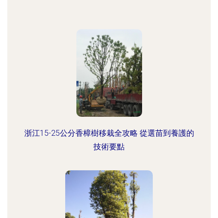
浙江15-25公分香樟樹移栽全攻略 從選苗到養護的
技術要點