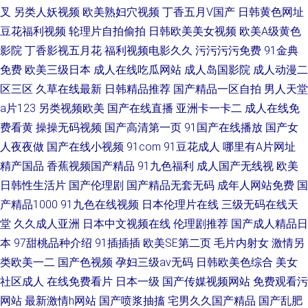
叉
另类人妖视频
欧美熟妇穴视频
丁香五月V国产
日韩黄色网址
豆花福利视频
轮理片自拍偷拍
日韩欧美美女视频
欧美A级黄色
影院
丁香影视五月花
福利视频电影久久
污污污污免费
91金典
免费
欧美三级日本
成人在线吃瓜网站
成人岛国影院
成人动漫二
区三区
久草在线最新
日韩精品推荐
国产精品一区自拍
男人天堂
a片123
另类视频欧美
国产在线直播
亚洲卡一卡二
成人在线免
费看黄
操操无码视频
国产高清第一页
91国产在线播放
国产女
人夜夜做
国产在线小视频
91com
91豆花成人
哪里有A片网址
精产国品
香蕉视频国产精品
91九色福利
成人国产无线视
欧美
日韩性生活片
国产伦理剧
国产精品无套无码
成年人网站免费
国
产精品1000
91九色在线视频
日本伦理片在线
三级无码在线天
堂
久久成人亚洲
日本中文视频在线
伦理剧推荐
国产成人精品日
本
97甜桃品种介绍
91插插插
欧美SE第二页
毛片内射女
激情另
类欧美一二
国产色视频
孕妇三级av无码
日韩欧美色综合
美女
社区成人
在线免费看片
日本一级
国产传媒视频网站
免费观看污
网站
最新激情h网站
国产喷浆抽搐
宅男久久国产精品
国产乱肥