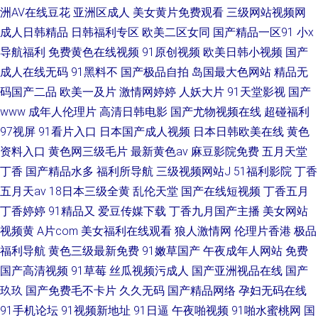
洲AV在线豆花
亚洲区成人
美女黄片免费观看
三级网站视频网
成人日韩精品
日韩福利专区
欧美二区女同
国产精品一区91
小x
导航福利
免费黄色在线视频
91原创视频
欧美日韩小视频
国产
成人在线无码
91黑料不
国产极品自拍
岛国最大色网站
精品无
码国产二品
欧美一及片
激情网婷婷
人妖大片
91天堂影视
国产
www
成年人伦理片
高清日韩电影
国产尤物视频在线
超碰福利
97视屏
91看片入口
日本国产成人视频
日本日韩欧美在线
黄色
资料入口
黄色网三级毛片
最新黄色av
麻豆影院免费
五月天堂
丁香
国产精品水多
福利所导航
三级视频网站J
51福利影院
丁香
五月天av
18日本三级全黄
乱伦天堂
国产在线短视频
丁香五月
丁香婷婷
91精品又
爱豆传媒下载
丁香九月国产主播
美女网站
视频黄
A片com
美女福利在线观看
狼人激情网
伦理片香港
极品
福利导航
黄色三级最新免费
91嫩草国产
午夜成年人网站
免费
国产高清视频
91草莓
丝瓜视频污成人
国产亚洲视品在线
国产
玖玖
国产免费毛不卡片
久久无码
国产精品网络
孕妇无码在线
91手机论坛
91视频新地址
91日逼
午夜啪视频
91啪水蜜桃网
国