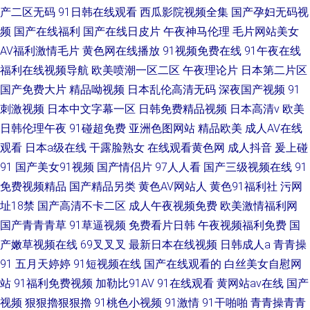
产二区无码
91日韩在线观看
西瓜影院视频全集
国产孕妇无码视
频
国产在线福利
国产在线日皮片
午夜神马伦理
毛片网站美女
AV福利激情毛片
黄色网在线播放
91视频免费在线
91午夜在线
福利在线视频导航
欧美喷潮一区二区
午夜理论片
日本第二片区
国产免费大片
精品呦视频
日本乱伦高清无码
深夜国产视频
91
刺激视频
日本中文字幕一区
日韩免费精品视频
日本高清v
欧美
日韩伦理午夜
91碰超免费
亚洲色图网站
精品欧美
成人AV在线
观看
日本a级在线
干露脸熟女
在线观看黄色网
成人抖音
爰上碰
91
国产美女91视频
国产情侣片
97人人看
国产三级视频在线
91
免费视频精品
国产精品另类
黄色AV网站人
黄色91福利社
污网
址18禁
国产高清不卡二区
成人午夜视频免费
欧美激情福利网
国产青青青草
91草逼视频
免费看片日韩
午夜视频福利免费
国
产嫩草视频在线
69叉叉叉
最新日本在线视频
日韩成人a
青青操
91
五月天婷婷
91短视频在线
国产在线观看的
白丝美女自慰网
站
91福利免费视频
加勒比91AV
91在线观看
黄网站av在线
国产
视频
狠狠擼狠狠擼
91桃色小视频
91激情
91干啪啪
青青操青青