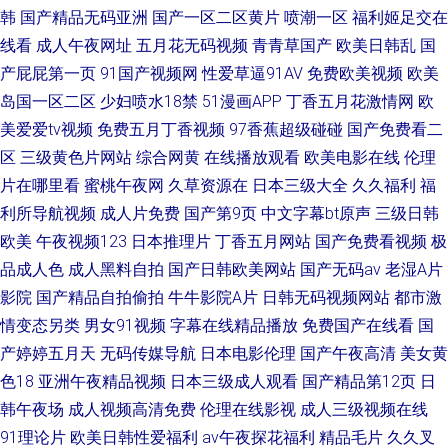
韩
国产精品无码亚洲
国产一区二区黄片
喷潮一区
福利姬足交在
线看
成人午夜网址
五月花无码视频
青青草国产
欧美日韩乱
国
产屁屁第一页
91国产视频网
性爱草逼91AV
免费欧美视频
欧美
岛国一区二区
少妇喷水18禁
51漫画APP
丁香五月花激情网
欧
美爱爱tv视频
免费五月丁香视频
97香蕉超级碰碰
国产免费看二
区
三级黄色片网站
综合网黄
在线播放观看
欧美电影在线
伦理
片在哪里看
蜜桃午夜网
久草资源在
日本三级大全
久久福利
福
利所导航视频
成人片免费
国产第9页
中文字幕bt原声
三级日韩
欧美
午夜视频123
日本推理片
丁香五月网站
国产免费看视频
极
品成人色
成人黑料自拍
国产日韩欧美网站
国产无码av
老湿A片
影院
国产精品自拍偷拍
牛牛影院A片
日韩无码视频网站
都市激
情变态另类
男女91视频
字幕在线精品播放
免费国产在线看
国
产婷婷五月天
无码传媒导航
日本电影伦理
国产午夜高清
美女黄
色18
亚洲午夜精品视频
日本三级成人观看
国产精品第12页
日
韩午夜场
成人视频高清免费
伦理在线影视
成人三级视频在线
91理论片
欧美日韩性爱福利
av午夜探花福利
精品毛片
久久叉