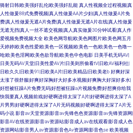
骑射日韩|欧美强奸乱伦|欧美强奸乱能
真人性视频全过程视频|真
人性做爰88式免费视频|真人性做爰AA片少妇|真人性做爰A片免
费|真人性做爰无遮A片免费|真人性做爰无遮A片在线|真人性做爰
无遮无挡|真人一丝不遮交视频|真人真实做爰30分钟试看|真人作
爱视频免费视频大全
欧美色网导航|欧美色网图片|欧美色网五月
天婷婷|欧美色性爱|欧美色一区视频|欧美色一色|欧美色一色噜一
呛|欧美色淫网|欧美色欲导航|欧美色中色电影
日美手机无码AV|
日美无码AV天堂|日美性爱AV片|日美则所偷看tV|日欧AV福利社|
日欧久久|日欧美91|日欧美A片|日欧美精品|日欧美老b
好爽好深
太涨了很舒服|好爽好深胸好大好多水视频|好爽胸大好深好多水|
好想被狂躁A片免费无码|好想被狂躁a片视频免费|好想爽你给我
快我要真人视频前戏|好硬啊进得太深了A片|好硬啊进得太深了A
片男男|好硬啊进得太深了A片无码视频|好硬啊进得太深了A片无
码小说
影音av天堂资源|影音av先锋色色资源|影音av先锋资源网|
影音AV在线资源|影音av资源站|影音成人av在线观看|影音成人色
资源网站|影音男人av资源|影音色Av资源网|影音色se
欧美视频