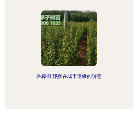
香樟樹 靜默在城市邊緣的詩意