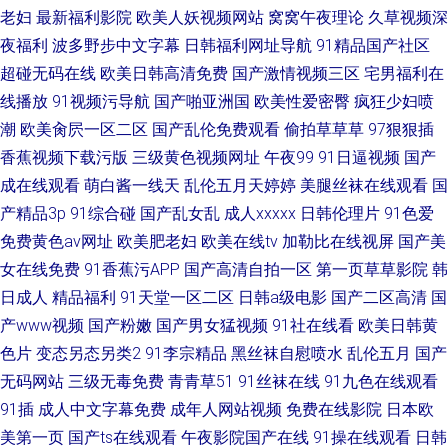
老妇
最新福利影院
欧美人妖视频网站
窝窝午夜理论
久草视频深
夜福利
波多野步中文字幕
日韩福利网址导航
91精品国产社区
超碰无码在线
欧美日韩高清免费
国产激情视频三区
宅男福利在
线播放
91视频污导航
国产啪亚洲国
欧美性爱密臀
疯狂少妇喷
潮
欧美肏屄一区二区
国产乱伦免费观看
偷拍草草草
97狠狠插
香蕉视频下载污版
三级黄色视频网址
午夜99
91日逼视频
国产
成在线观看
萌白酱一线天
乱伦五月天婷婷
美腿丝袜在线观看
国
产精品3p
91综合碰
国产乱女乱
成人xxxxx
日韩伦理片
91色爱
免费黄色av网址
欧美肥老妇
欧美在线tv
加勒比在线视屏
国产美
女在线免费
91香蕉污APP
国产高清自拍一区
第一页草草影院
韩
日成人
精品福利
91天堂一区二区
日韩a级电影
国产二区高清
国
产www视频
国产粉嫩
国产男女猛视频
91社在线看
欧美日韩黄
色片
变态另态另类2
91李宗精品
黑丝袜自慰喷水
乱伦五月
国产
无码网站
三级无毒免费
青青草51
91丝袜在线
91九色在线观看
91插
成人中文字幕免费
成年人网站视频
免费在线影院
日本欧
美第一页
国产ts在线观看
午夜影院国产在线
91操在线观看
日韩