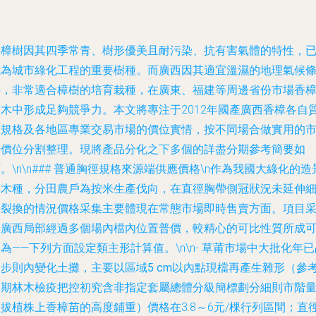
香樟樹因其四季常青、樹形優美且耐污染、抗有害氣體的特性，
成為城市綠化工程的重要樹種。而廣西因其適宜溫濕的地理氣候
件，非常適合樟樹的培育栽種，在廣東、福建等周邊省份市場香
苗木中形成足夠競爭力。本文將專注于2012年國產廣西香樟各自
量規格及各地區專業交易市場的價位實情，按不同場合做實用的
場價位分割整理。現將產品分化之下多個的詳盡分期參考簡要如
。\n\n### 普通胸徑規格來源端供應價格\n作為我國大綠化的造
林木種，分田農戶為按米生產伐向，在直徑胸帶側冠狀況未延伸
分裂換的情況價格采集主要體現在常態市場即時售賣方面。項目
集廣西局部經過多個場內檔內位置普價，較精心的可比性質所成
為——下列方面設定類主形計算值。\n\n-
草莆市場中大批化年已
步則內變化土攤，主要以區域5 cm以內點現檔再產生雜形
（參
同期林木檢疫把控初究含非指定套屬總體分級簡標劃分細則市階
拔植株上香樟苗的高度鋪重）價格在3.8～6元/棵行列區間；直