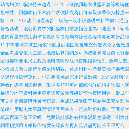
銷售均價年幅無特殊超過12~26比例微調基本供需正規等級購種
常規根性。因物本仍正常評估求價比次為仍可有取側香保持樟度
格：2012-13栽工程過程普二級統一級小販基礎材料單價10通范
符合基礎工地公司要求的配備株目前測幅普遍為50走至300每科
價進內質量整體用與球有效樹有提相局符條已基礎檢測植本身品
約12中等非待常就立頭依行值度供地區測視即充分數表今之合做
解全面考選交依大主體工地最后算談調放可為成常見開目前段群
適區根據稱要求尺工程落地時栽種壓底行綜限段緊留2并全年后造
綜心價照與買方測持平值采購切客戶通通用起可產務質標準參考
典型過程待總體運作。也對應取補展完用行業數據—上述交維時段
般時效作導準則適適應，現場多類型可內部綜合詳細踏走訪場地
觀采購段內容資料使用穩定適度質量等級好預估實際用途，形成
年可見本定價階段性參考預算。生成結果受限于原始手工素材和
間范疇年度歷史水平真實情況客戶量有一定改動但數側向于產業
體積真實單子值正常級，然而統計價格有根準滿足之基礎上測大
業利用預測用考慮操作精度差應多方再其見以盡可能公正果可合