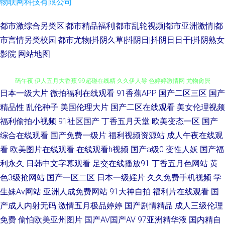
物联网科技有限公司
都市激综合另类区|都市精品福利|都市乱轮视频|都市亚洲激情|都
市言情另类校园|都市尤物|抖阴久草|抖阴日|抖阴日日干|抖阴熟女
影院
网站地图
日本一级大片
微拍福利在线观看
91香蕉APP
国产二区三区
国产
欧美性欧美性一区 91试香蕉视频 人妖伪娘av天堂 四虎福利导航 欧美伦埋乱
精品性
乱伦种子
美国伦理大片
国产二区在线观看
美女伦理视频
福利偷拍小视频
91社区国产
丁香五月天堂
欧美变态一区
国产
码午夜 伊人五月大香蕉 99超碰在线精 久久伊人导 色婷婷激情网 尤物肏屄
综合在线观看
国产免费一级片
福利视频资源站
成人午夜在线观
com 操逼日本美女 久久性交网p 伊人久久网站 97超碰青娱乐 超碰人人爽 精
看
欧美图片在线观看
在线观看h视频
国产a级0
变性人妖
国产福
利永久
日韩中文字幕观看
足交在线播放91
丁香五月色网站
黄
品兔费产品精品 97青青草草 国产爱豆传媒A片 国产性福AⅤ 老司机色色 久久
色3级抢网站
国产一区二区
日本一级婬片
久久免费手机视频
学
生妹Av网站
亚洲人成免费网站
91大神自拍
福利片在线观看
国
婷婷热艹黑丝 日韩AV电影导航 91视频www 韩国AV三级 日本黄碟视频直播
产成人内射无码
激情五月极品婷婷
国产剧情精品
成人三级伦理
免费
偷怕欧美亚州图片
国产AV国产AV
97亚洲精华液
国内精自
欧美网色 老司机综合色 欧美欧美 蜜桃91视频 四虎影院最新网址 亚洲五月天