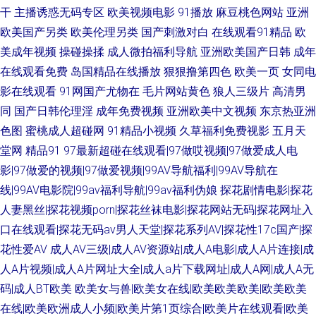
干
主播诱惑无码专区
欧美视频电影
91播放
麻豆桃色网站
亚洲
欧美国产另类
欧美伦理另类
国产刺激对白
在线观看91精品
欧
美成年视频
操碰操揉
成人微拍福利导航
亚洲欧美国产日韩
成年
在线观看免费
岛国精品在线播放
狠狠撸第四色
欧美一页
女同电
影在线观看
91网国产尤物在
毛片网站黄色
狼人三级片
高清男
同
国产日韩伦理淫
成年免费视频
亚洲欧美中文视频
东京热亚洲
色图
蜜桃成人超碰网
91精品小视频
久草福利免费视影
五月天
堂网
精品91
97最新超碰在线观看|97做哎视频|97做爱成人电
影|97做爱的视频|97做爱视频|99AV导航福利|99AV导航在
线|99AV电影院|99av福利导航|99av福利伪娘
探花剧情电影|探花
人妻黑丝|探花视频porn|探花丝袜电影|探花网站无码|探花网址入
口在线观看|探花无码av男人天堂|探花系列AV|探花性17c国产|探
花性爱AV
成人AV三级|成人AV资源站|成人A电影|成人A片连接|成
人A片视频|成人A片网址大全|成人a片下载网址|成人A网|成人A无
码|成人BT欧美
欧美女与兽|欧美女在线|欧美欧美欧美|欧美欧美
在线|欧美欧洲成人小频|欧美片第1页综合|欧美片在线观看|欧美