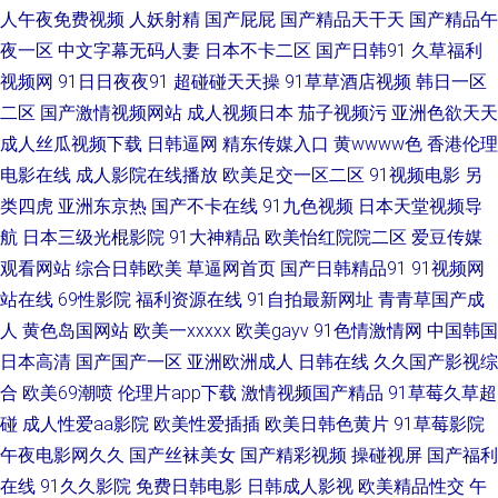
人午夜免费视频
人妖射精
国产屁屁
国产精品天干天
国产精品午
夜一区
中文字幕无码人妻
日本不卡二区
国产日韩91
久草福利
亚洲色色 91社精品 深夜激情在线观看 欧美色女影院 亚洲色图传媒 亚洲丝袜
视频网
91日日夜夜91
超碰碰天天操
91草草酒店视频
韩日一区
91视频 午夜福利91av 欧美乱日 国产综合色网 成人区人妻视频 成人在线超碰
二区
国产激情视频网站
成人视频日本
茄子视频污
亚洲色欲天天
成人丝瓜视频下载
日韩逼网
精东传媒入口
黄wwww色
香港伦理
91探花精品偷拍 性交14p 日本人人插 欧美一卡二卡 美女免费αV 黄色视屏网
电影在线
成人影院在线播放
欧美足交一区二区
91视频电影
另
类四虎
亚洲东京热
国产不卡在线
91九色视频
日本天堂视频导
站 大香蕉午夜福利 久草社区视频 久草资源网站 国产色片影音先锋 操碰无码
航
日本三级光棍影院
91大神精品
欧美怡红院院二区
爱豆传媒
观看网站
综合日韩欧美
草逼网首页
国产日韩精品91
91视频网
日本成人中文 丰满少妇中文字幕 久久精品久久波多 久久爱导航 午夜影院黄
站在线
69性影院
福利资源在线
91自拍最新网址
青青草国产成
人
黄色岛国网站
欧美一xxxxx
欧美gayv
91色情激情网
中国韩国
色的 91操鸡 91草碰 婷婷依依五月天 亚洲色图动漫 av福利快播 久久激情六
日本高清
国产国产一区
亚洲欧洲成人
日韩在线
久久国产影视综
月天 四区五区福利导航 伊人加勒比综合 性爱探花 91在线网 激情在线网 欧
合
欧美69潮喷
伦理片app下载
激情视频国产精品
91草莓久草超
碰
成人性爱aa影院
欧美性爱插插
欧美日韩色黄片
91草莓影院
美日韩国产有线 亚洲综合日韩在线 www青青艹 日韩h片网站 日本丰满少妇
午夜电影网久久
国产丝袜美女
国产精彩视频
操碰视屏
国产福利
在线
91久久影院
免费日韩电影
日韩成人影视
欧美精品性交
午