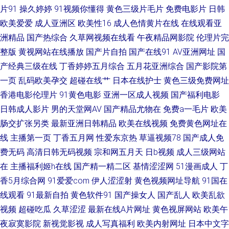
洲影院麻豆 91超碰人妻 国产极品蜜臀毛片 91黄色网入口站 操逼电影导航免
片91
操久婷婷
91视频你懂得
黄色三级片毛片
免费电影片
日韩
欧美爱爱
成人亚洲区
欧美性16
成人色情黄片在线
在线观看亚
费 韩国论理 欧美三级伦理 日本综合无码 三级网站在线 性爱日韩欧美国产
洲精品
国产热综合
久草网视频在线看
午夜精品网影院
伦理片完
整版
黄视网站在线播放
国产片自拍
国产在线91
AV亚洲网址
国
91路cn 成人操碰视频 国内激情 人妖另类 午夜福利三区 91超碰在线长腿 a片
产经典三级在线
丁香婷婷五月综合
五月花亚洲综合
国产影院第
一页
乱码欧美孕交
超碰在线艹
日本在线护士
黄色三级免费网址
含羞草 国产精品怕怕视频 韩国AV不卡 老司机精品网站 日本素人直播 日本精
香港电影伦理片
91黄色电影
亚洲一区成人视频
国产福利电影
品午夜 伊人青青大香蕉 超碰线看视观看 国产精品久草福利 久草婷婷 三级金
日韩成人影片
男的天堂网AV
国产精品尤物在
免费a一毛片
欧美
肠交扩张另类
最新亚洲日韩精品
欧美在线视频
免费黄色网址在
典91 91国产精品 东方av在线导航 欧美另类网 传媒AV导航
线
主播第一页
丁香五月网
性爱东京热
草逼视频78
国产成人免
费无码
高清日韩无码视频
宗和网五月天
日b视频
成人三级网站
在
主播福利姬h在线
国产精一精二区
基情涩涩网
51漫画成人
丁
香5月综合网
91爱爱com
伊人涩涩射
黄色视频网址导航
91国在
线观看
91最新自拍
黄色软件91
国产操女人
国产乱人
欧美乱欲
视频
超碰吃瓜
久草涩涩
最新在线A片网址
黄色视屏网站
欧美午
夜寂寞影院
新视觉影视
成人写真福利
欧美内射网址
日本中文字