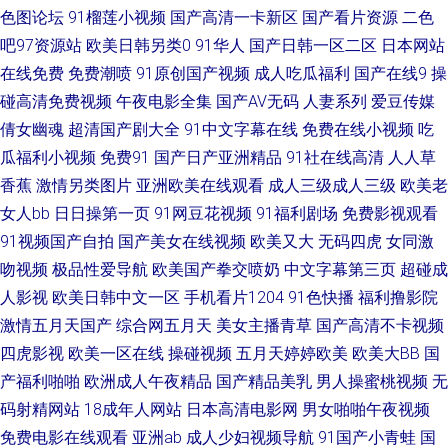
人 www啪啪草 九一福利社区 香蕉视频污版 超碰97在线人妻 韩国不卡AV 欧
色图论坛
91榴莲小视频
国产高清一卡新区
国产看片资源
二色
吧97资源站
欧美日韩另类0
91华人
国产日韩一区二区
日本网站
美日P 日韩美女电影 丝袜足交影院 亚洲偷97 亚洲色情小说网 91福利微拍导
在线免费
免费潮喷
91原创国产视频
成人吃瓜福利
国产在线9
操
碰高清免费视频
午夜电影全集
国产AV无码
人妻系列
爱豆传媒
航 91涩涩综合 91在线大神超碰 97色论精品 aV中亚 97人人肏 成人91破解版
倩女幽魂
超清国产剧大全
91中文字幕在线
免费在线小视频
吃
熟女少妇系列 91丝袜在线视频 avtt香蕉久久 成人板91 福利社禁片 黄色爽片
瓜福利小视频
免费91
国产日产亚洲精品
91社在线高清
人人草
香蕉
激情另类图片
亚洲欧美在线观看
成人三级成人三级
欧美老
精品蜜桃一区二区 极品美女被爆操 男人天堂av 日本中文天堂 三级网站大全
女人bb
日日操第一页
91网豆花视频
91福利剧场
免费影视观看
91视频国产自拍
国产美女在线视频
欧美又大
无码四虎
女同激
婷婷五月天二区 色色视频自拍首页 三级金典91 人妖伪娘专区 欧美综合性爱
吻视频
极品性爱导航
欧美国产拳交喷奶
中文字幕第三页
超碰成
人影视
欧美日韩中文一区
手机看片1204
91色快播
福利撸影院
网 婷婷五月肏屄电影 97色97好 av不卡电影 俺去也性激情 97人人干 97免费
激情五月天国产
综合网五月天
美女主播青草
国产高清不卡视频
四虎影视
欧美一区在线
操碰视频
五月天婷婷欧美
欧美大BB
国
在线视频 97亚洲狠狠 99超碰碰碰碰碰 97色色婷婷 97资原总站 91亚洲 在线
产福利啪啪
欧洲成人午夜精品
国产精品美乳
男人操蜜桃视频
无
理论视频艹 国产精品毛片 国产露脸91 久久东热网 一本超碰97在线 91黄色
码射精网站
18成年人网站
日本高清电影网
男女啪啪午夜视频
免费电影在线观看
亚洲ab
成人少妇视频导航
91国产小青蛙
国