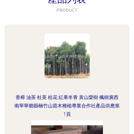
PRODUCT
香樟 油茶 杜英 桂花 紅果冬青 黃山欒樹 楓樹廣西
南寧寧鄉縣楠竹山苗木種植專業合作社產品供應第
1頁