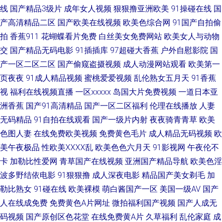
线
国产精品3级片
成年女人视频
狠狠撸亚洲欧美
91操碰在线
国
产高清精品二区
国产欧美在线视频
欧美色综合网
91国产自拍偷
偷拍 91网页在线版 久久大香蕉99 少妇在线导航社区 影音先锋三级 福利姬
拍
香蕉911
花蝴蝶看片免费
白丝美女免费网站
欧美女人与动物
51 人人草人人 午夜草比 伊人成人小视频 福利微拍陈可心 久久精品国产男包
交
国产精品无码电影
91插插库
97超碰大香蕉
户外自慰影院
国
产一区二区二区
国产偷窥盗摄视频
成人动漫网站观看
欧美第一
午夜伦理中文 香蕉网伊人 久久综合av 欧美色综合网 人人艹人 婷婷五月天成
页夜夜
91成人精品视频
蜜桃爱爱视频
乱伦熟女五月天
91香蕉
视
福利在线视频直播
一区xxxxx
岛国大片免费视频
一道日本亚
人色 91免费在线看 国产午夜福利观看 欧美一级二级 91精品视频在线 伊人久
洲香蕉
国产91高清精品
国产一区二区福利
伦理在线播放
人妻
无码精品
91自拍在线观看
国产一级片内射
夜夜骑青青草
欧美
久狼人 日韩新片www 天天操天天碰 A片免费网址 国产观看 岛国免费在线观
色图人妻
在线免费欧美视频
免费黄色毛片
成人精品无码视频
欧
美午夜极品
性欧美ⅩⅩⅩⅩ乱
欧美色色六月天
91影视网
午夜伦不
看 超碰99热香蕉 91黄页视频 亚洲综合另类 五月婷婷国产熟女 亚洲男人手机
卡
加勒比性爱网
青草国产在线视频
亚洲国产精品导航
欧美色淫
天堂 午夜导航 日韩性爱自拍 日本婷婷com 欧美在线撸视频 欧美淫色网 欧美
波多野结依电影
91狠狠撸
成人深夜电影
精品国产美女剃毛
加
勒比熟女
91碰在线
欧美裸模
萌白酱国产一区
美国一级AV
国产
色图五月天 欧洲色图导航 免费毛片网址 欧美操B 九一制作视频网站 黄色91
人在线成免费
免费黄色A片网址
微拍福利国产视频
国产人成无
码视频
国产原创区色花堂
在线免费黄A片
久草福利
乱伦家庭
成
色情 国产tv精品 豆花91 91中文字幕 97视频色色 91次元网站 尤物视频官网