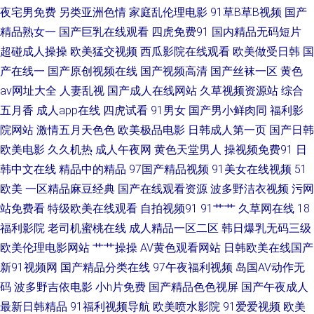
91视频播放地址 肏屄导航 另类av性爱 在线观看美女福利 超碰人人噪 黄色性
夜宅男免费
另类亚洲色情
家庭乱伦理电影
91草B草B视频
国产
精品熟女一
国产巨乳在线观看
四虎免费91
国内精品无码短片
情网站 美女抠逼视频网站 草逼视频网 日韩欧美黄黄色 一级性愛tV 五月香蕉
超碰成人操操
欧美猛交视频
西瓜影院在线观看
欧美做受日韩
国
产在线一
国产原创视频在线
国产视频高清
国产丝袜一区
黄色
91 九一精品 亚洲三级性爱 人人妻人人视频 91露脸熟女视频 成人在线ab 日
av网址大全
人妻乱视
国产成人在线网站
久草视频资源站
综合
韩91 东方四虎 微拍福利一二区 国产精品成年 日本一品大道 97福利导航 韩
五月香
成人app在线
四虎试看
91男女
国产男小鲜肉同
福利影
院网站
激情五月天色色
欧美极品电影
日韩成人第一页
国产日韩
日撸在线视频 欧美熟女交 51豆花 大香蕉久久麻豆 极品欧美 伊人婷婷大香蕉
欧美电影
久久机热
成人午夜网
黄色天堂男人
操视频免费91
日
韩中文在线
精品中的精品
97国产精品视频
91美女在线视频
51
国产美女在线播放 另类性爱综合 中日精品色哟哟 超碰91免费在线 玖玖精品
欧美
一区精品麻豆经典
国产在线观看资源
波多野洁衣视频
污网
站免费看
特级欧美在线观看
自拍视频91
91艹艹
久草网在线
18
剧情 肏屄的av天堂 肏屄网站 久久综合青青草 91女神孕妇 国际大香蕉 在线
福利影院
老司机蜜桃在线
成人精品一区二区
韩日爆乳无码三级
电影av 久久色窝窝 四虎影院欧美激情 91操com 麻豆爱豆村映画 少妇草草操
欧美伦理电影网站
艹艹操操
AV黄色观看网站
日韩欧美在线国产
新91视频网
国产精品分类在线
97午夜福利视频
岛国AV动作无
91官网在线观看 久久婷婷香蕉影音 91在现免费看 男人天堂成人网 伊人av成
码
波多野吉依电影
小h片免费
国产精品色色视屏
国产午夜成人
最新日韩精品
91福利视频导航
欧美喷水影院
91爱爱视频
欧美