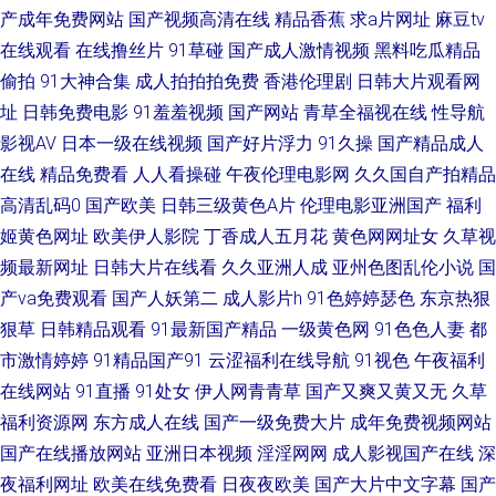
下载软件 俺也去色色 韩国AV网2 麻豆ddys 深夜福利美女网站 狠狠干中文字
产成年免费网站
国产视频高清在线
精品香蕉
求a片网址
麻豆tv
在线观看
在线撸丝片
91草碰
国产成人激情视频
黑料吃瓜精品
幕 蜜桃视屏在线观看 成人浮力影院 五月天午夜福利 91社国产精品 久久国产
偷拍
91大神合集
成人拍拍拍免费
香港伦理剧
日韩大片观看网
址
日韩免费电影
91羞羞视频
国产网站
青草全福视在线
性导航
一区 韩黄AA免费 国产黑料zcm 91看黄下 天堂资源av 人妻超碰免费在线 中
影视AV
日本一级在线视频
国产好片浮力
91久操
国产精品成人
文字幕色色无码 日本a区 欧美激情网站 变态91 欧美A√ 亚州污97 国产三级在
在线
精品免费看
人人看操碰
午夜伦理电影网
久久国自产拍精品
高清乱码0
国产欧美
日韩三级黄色A片
伦理电影亚洲国产
福利
线网站 99热久草精品 www黄淫 欧美AⅤ 一区二区av 深夜福利天堂 国产91小
姬黄色网址
欧美伊人影院
丁香成人五月花
黄色网网址女
久草视
频最新网址
日韩大片在线看
久久亚洲人成
亚州色图乱伦小说
国
视频 青娱乐三级 91黑丝精品美女 久久影院福利社 日韩深夜影院 91极速视频
产va免费观看
国产人妖第二
成人影片h
91色婷婷瑟色
东京热狠
狠草
日韩精品观看
91最新国产精品
一级黄色网
91色色人妻
都
抖阴精品在线大全 国产亚洲五月天堂 青青伊人97 微拍福利老司机 91网站做
市激情婷婷
91精品国产91
云涩福利在线导航
91视色
午夜福利
在线网站
91直播
91处女
伊人网青青草
国产又爽又黄又无
久草
爱 成人av电影院 国产精品欧美区 久草资源部 尤物影院导航 国产色五月婷婷
福利资源网
东方成人在线
国产一级免费大片
成年免费视频网站
久久草在线 欧美另类专区 欧洲一级午老q 三级片在线看艹 丝袜福利影院 亚
国产在线播放网站
亚洲日本视频
淫淫网网
成人影视国产在线
深
夜福利网址
欧美在线免费看
日夜夜欧美
国产大片中文字幕
国产