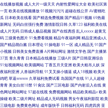
在线播放视频
成人大片一级天天
内射性爱网址大全
欧美社区第
一页
欧美在线视频播放
91视频污污污
超碰在线公开
AV蜜桃吃
瓜
日本欧美在线看
国产精选免费视频
国产精品91视频
69热最
新网址
无码白丝强行免费
激情影院日韩
久草123
福利欧美在线
成人片无码
日韩成人极品视频
国产在线诱惑
乱人xxxxx
超黄无
码
三级黄色图片
91免费看视频
精品午夜福利网
精品亚洲成a人
国产精品萌白酱
日本理论
91操电影
91一区
成人精品无
91国产
小视频
日韩美女免费直播
A片网站网址
激情文学色
国产主播第
37页
青久青青
日本精品在线播放
三级A片
国产日韩亚洲综合
91短视频网站
欧美骚网站
丁香五月天亚洲
欧美大粗吊人妖
深
夜福利亚洲
人兽福利导航
91叉叉操小骚逼
成人18视频
欧美大
鸡吧
草逼wwww
久草福利免费试看
岛国国产在线
91人人超碰
青青
美女白丝18禁
91肏比
国产三区电影
国产内射后入在线
黄
色网址网站网址
97超在线视
免费视频网站
精品欧美精品v
欧美
操碰
欧美二级片网址
精品成人无码视频
男女午夜福利影院
欧美
三级电影
免费黄色网址
成年版快手
日韩福利无码
四虎四房
亚