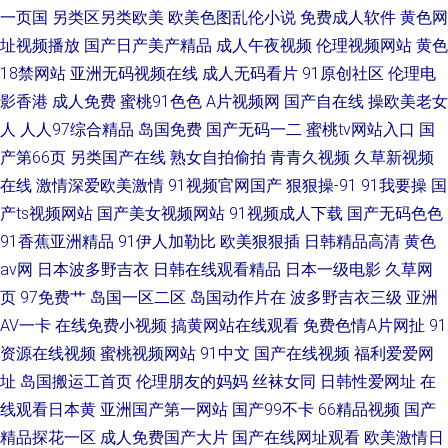
一页国
另类区另类欧美
欧美色图乱伦小说
免费成人软件
黄色网
址视频播放
国产日产美产精品
成人午夜视频
伦理视频网站
黄色
18禁网站
亚洲无码视频在线
成人无码看片
91原创社区
伦理电
影香港
成人免费
蜜桃91色色
A片视频网
国产自在线
操欧美老女
人
人人97综合精品
岛国免费
国产无码一二
蜜桃tv网站入口
国
产第66页
另类国产在线
熟女自拍偷拍
青青久视频
久草新视频
在线
激情深爱欧美激情
91视频官网国产
狠狠操-91
91我要操
国
产ts视频网站
国产美女视频网站
91视频成人下载
国产无码色色
91香蕉亚洲精品
91伊人加勒比
欧美狠狠插
日韩精品高清
黄色
av网
日本波多野吉衣
日韩在线观看精品
日本一级电影
久草网
页
97免费艹
岛国一区二区
岛国动作片在
波多野吉衣三级
亚洲
AV一卡
在线免费小视频
搞黄网站在线观看
免费色情A片网扯
91
资源在线视频
蜜桃视频网站
91中文
国产在线视频
福利爱爱网
址
岛国搬运工首页
伦理朋友的妈妈
丝袜女同
日韩性爱网址
在
线观看日本黄
亚洲国产第一网站
国产99不卡
66精品视频
国产
精品探花一区
成人免费国产大片
国产在线网址观看
欧美激情日