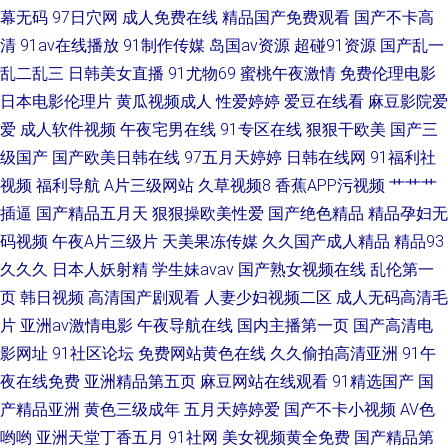
幕无码
97日穴网
成人免费在线
精品国产免费观看
国产不卡高
清
91av在线播放
91制作传媒
岛国av资源
超碰91资源
国产乱一
乱二乱三
日韩美女直播
91尤物69
蜜桃午夜激情
免费伦理电影
日本电影伦理片
黄瓜视频成人
性爱婷婷
爱豆在线看
麻豆影院爱
爱
成人软件视频
午夜宅男在线
91专区在线
狠狠干欧美
国产三
级国产
国产欧美日韩在线
97五月天婷婷
日韩在线网
91福利社
视频
福利导航
A片三级网站
久草视频8
香蕉APP污视频
艹艹艹
插逼
国产精品五月天
狠狠操欧美性爱
国产绝色精品
精品孕妇无
码视频
午夜A片三级片
天美果冻传媒
久久国产成人精品
精品93
久久久
日本人妖射精
学生妹avav
国产熟女视频在线
乱伦第一
页
韩日视频
高清国产剧观看
人妻少妇视频二区
成人无码高清毛
片
亚洲av激情电影
午夜导航在线
国内主播第一页
国产高清电
影网址
91社区论坛
免费网站黄色在线
久久偷拍高清亚洲
91午
夜在线免费
亚洲精品第五页
麻豆网站在线观看
91精选国产
国
产精品亚洲
黄色三级成年
五月天婷婷爱
国产不卡小视频
AV色
哟哟
亚洲天堂丁香五月
91社网
美女视频黄全免费
国产精品第