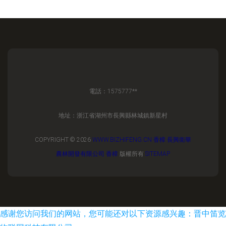
電話：1575777**
地址：浙江省湖州市長興縣林城鎮新星村
COPYRIGHT © 2026
WWW.BIZHIFENG.CN
香樟
長興衛華
農林開發有限公司
香樟
版權所有
SITEMAP
感谢您访问我们的网站，您可能还对以下资源感兴趣：晋中笛览