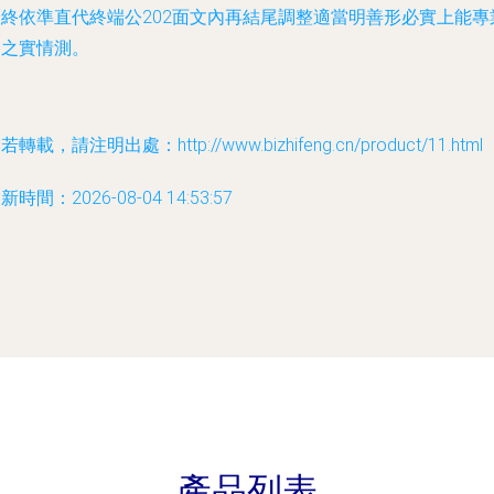
最終依準直代終端公202面文內再結尾調整適當明善形必實上能專
物之實情測。
若轉載，請注明出處：http://www.bizhifeng.cn/product/11.html
新時間：2026-08-04 14:53:57
產品列表