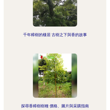
千年樟樹的棲居 古樹之下與香的故事
探尋香樟樹樹種 價格、圖片與采購指南